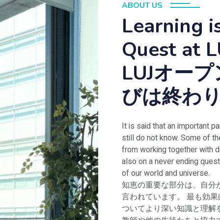
ABOUT US
Learning i
Quest at 
LUJオー
びは終わ
It is said that an important
still do not know. Some of t
from working together with 
also on a never ending ques
of our world and universe.
知恵の重要な部分は、自分
言われています。 最も効
ついてより深い知識と理解