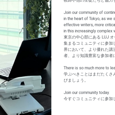
教師や他の生徒たちと協力
Join our community of contin
in the heart of Tokyo, as we
effective writers, more criti
in this increasingly complex
東京の中心部にある LUJ
集まるコミュニティに参加
界において、より優れた講
者、より知識豊富な参加者
There is so much more to lea
学ぶべきことはまだたくさん
びましょう。
Join our community today.
今すぐコミュニティに参加