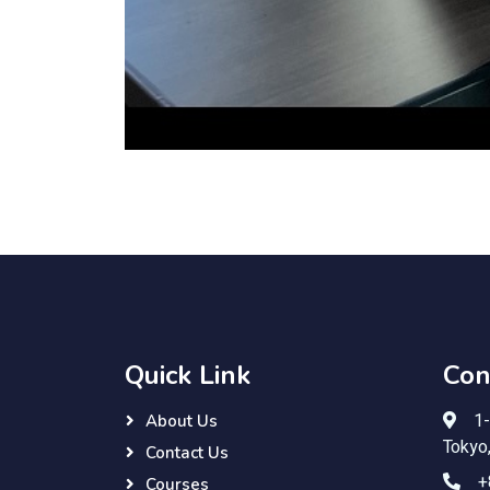
Quick Link
Con
1-
About Us
Tokyo
Contact Us
+
Courses